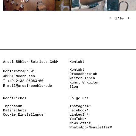
←
1
/
10
→
Areal Böhler Betriebs GmbH
Kontakt
Kontakt
Böhlerstraße 01

Pressebereich
40667 Meerbusch

Mieter:innen
T +49 2132 98083-00

Kunst & Kultur
E mail@areal-boehler.de
Blog
Rechtliches
Folge uns
Impressum
Instagram
Datenschutz
Facebook
Cookie Einstellungen
LinkedIn
YouTube
Newsletter
WhatsApp-Newsletter