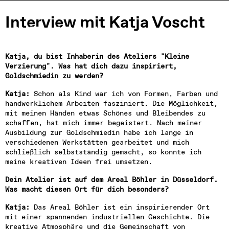
Interview mit Katja Voscht
Katja, du bist Inhaberin des Ateliers "Kleine 
Verzierung". Was hat dich dazu inspiriert, 
Goldschmiedin zu werden?
Besuch
Katja:
 Schon als Kind war ich von Formen, Farben und 
Locations
handwerklichem Arbeiten fasziniert. Die Möglichkeit, 
Leasing
mit meinen Händen etwas Schönes und Bleibendes zu 
Über uns
schaffen, hat mich immer begeistert. Nach meiner 
Ausbildung zur Goldschmiedin habe ich lange in 
Vision 2035+
verschiedenen Werkstätten gearbeitet und mich 
Karriere
schließlich selbstständig gemacht, so konnte ich 
meine kreativen Ideen frei umsetzen.
Kontakt
Dein Atelier ist auf dem Areal Böhler in Düsseldorf. 
Was macht diesen Ort für dich besonders?
Katja: 
Das Areal Böhler ist ein inspirierender Ort 
mit einer spannenden industriellen Geschichte. Die 
kreative Atmosphäre und die Gemeinschaft von 