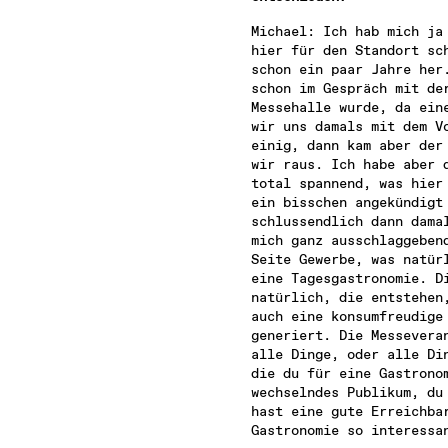
Michael: Ich hab mich ja 
hier für den Standort sch
schon ein paar Jahre her.
schon im Gespräch mit der
Messehalle wurde, da eine
wir uns damals mit dem Vo
einig, dann kam aber der 
wir raus. Ich habe aber d
total spannend, was hier 
ein bisschen angekündigt 
schlussendlich dann damal
mich ganz ausschlaggebend
Seite Gewerbe, was natürl
eine Tagesgastronomie. Di
natürlich, die entstehen,
auch eine konsumfreudige 
generiert. Die Messeveran
alle Dinge, oder alle Din
die du für eine Gastronom
wechselndes Publikum, du 
hast eine gute Erreichbar
Gastronomie so interessa