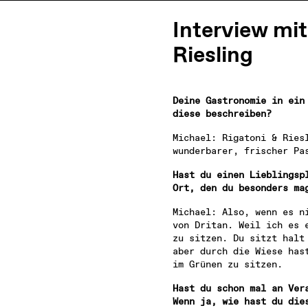
Interview mi
Riesling
Besuch
Deine Gastronomie in ein 
Locations
diese beschreiben?
Leasing
Über uns
Michael: Rigatoni & Riesl
Vision 2035+
wunderbarer, frischer Pa
Karriere
Hast du einen Lieblingspl
Kontakt
Ort, den du besonders ma
Michael: Also, wenn es ni
von Dritan. Weil ich es e
zu sitzen. Du sitzt halt 
aber durch die Wiese hast
im Grünen zu sitzen.
Hast du schon mal an Vera
Wenn ja, wie hast du die