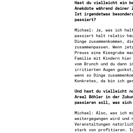
Hast du vielleicht ein be
Anekdote während deiner Z
Ist irgendetwas besonders
passiert?
Michael: Ja, was ich halt
passiert halt relativ häu
Dinge zusammenkommen, die
zusammenpassen. Wenn jetz
Preuss eine Kiesgrube mac
Familie mit Kindern hier 
vom Brunch und du dann in
irritierten Augen guckst,
wenn so Dinge zusammenkom
Konkretes, da bin ich ge
Und hast du vielleicht no
Areal Böhler in der Zukun
passieren soll, was sich
Michael: Also, was ich mi
weitergegangen wird und n
Veranstaltungen natürlich
stark von profitieren. Ic