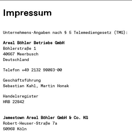
Impressum
Unternehmens-Angaben nach § 5 Telemediengesetz (TMG):
Areal Böhler Betriebs GmbH
Besuch
Böhlerstraße 1

40667 Meerbusch

Locations
Deutschland
Leasing
Telefon +49 2132 98083-00
Über uns
Vision 2035+
Geschäftsführung

Sebastian Kahl, Martin Honak
Karriere
Kontakt
Handelsregister

HRB 22842
Robert-Heuser-Straße 7a

50968 Köln
