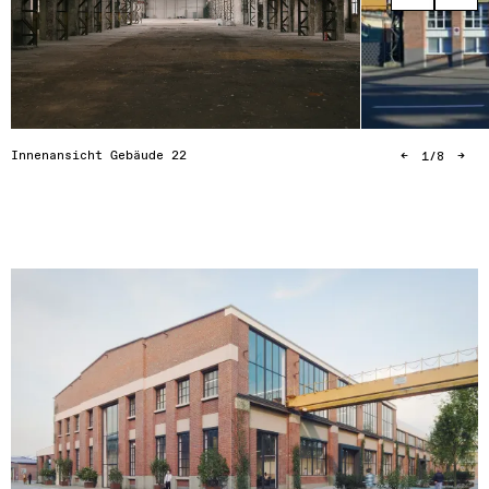
Innenansicht Gebäude 22
←
1
/
8
→