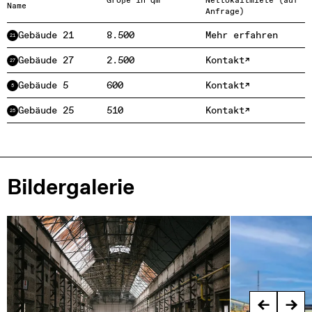
Größe in qm
Nettokaltmiete (auf
Name
Anfrage)
Gebäude 21
8.500
Mehr erfahren
21
Gebäude 27
2.500
Kontakt
27
Gebäude 5
600
Kontakt
5
Gebäude 25
510
Kontakt
25
Bildergalerie
←
→